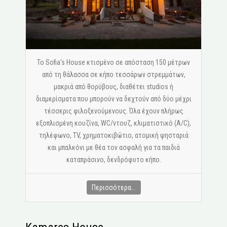
Το Sofia's House κτισμένο σε απόσταση 150 μέτρων
από τη θάλασσα σε κήπο τεσσάρων στρεμμάτων,
μακριά από θορύβους, διαθέτει studios ή
διαμερίσματα που μπορούν να δεχτούν από δύο μέχρι
τέσσερις φιλοξενούμενους. Όλα έχουν πλήρως
εξοπλισμένη κουζίνα, WC/ντουζ, κλιματιστικό (A/C),
τηλέφωνο, ΤV, χρηματοκιβώτιο, ατομική ψησταριά
και μπαλκόνι με θέα τον ασφαλή για τα παιδιά
καταπράσινο, δενδρόφυτο κήπο.
Περισσότερα...