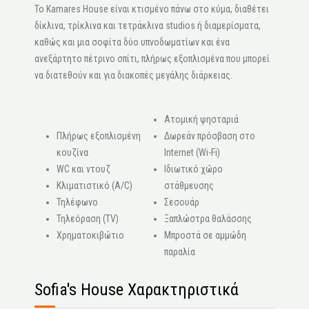
Το Kamares House είναι κτισμένο πάνω στο κύμα, διαθέτει
δίκλινα, τρίκλινα και τετράκλινα studios ή διαμερίσματα,
καθώς και μια σοφίτα δύο υπνοδωματίων και ένα
ανεξάρτητο πέτρινο σπίτι, πλήρως εξοπλισμένα που μπορεί
να διατεθούν και για διακοπές μεγάλης διάρκειας.
Ατομική ψησταριά
Πλήρως εξοπλισμένη
Δωρεάν πρόσβαση στο
κουζίνα
Internet (Wi-Fi)
WC και ντουζ
Ιδιωτικό χώρο
Κλιματιστικό (A/C)
στάθμευσης
Τηλέφωνο
Σεσουάρ
Τηλεόραση (ΤV)
Ξαπλώστρα θαλάσσης
Χρηματοκιβώτιο
Μπροστά σε αμμώδη
παραλία
Sofia's House Χαρακτηριστικά