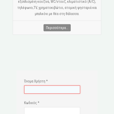
εξοπλισμένη κουζίνα, WC/ντουζ, κλιματιστικό (A/C),
τηλέφωνο,ΤV, χρηματοκιβώτιο, ατομική ψησταριά και
μπαλκόνι με θέα στη θάλασσα.
Περισσότερα...
Όνομα Χρήστη
*
Κωδικός
*