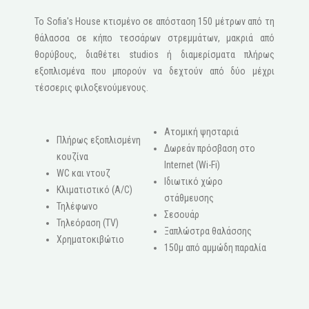
Το Sofia's House κτισμένο σε απόσταση 150 μέτρων από τη
θάλασσα σε κήπο τεσσάρων στρεμμάτων, μακριά από
θορύβους, διαθέτει studios ή διαμερίσματα πλήρως
εξοπλισμένα που μπορούν να δεχτούν από δύο μέχρι
τέσσερις φιλοξενούμενους.
Ατομική ψησταριά
Πλήρως εξοπλισμένη
Δωρεάν πρόσβαση στο
κουζίνα
Internet (Wi-Fi)
WC και ντουζ
Ιδιωτικό χώρο
Κλιματιστικό (A/C)
στάθμευσης
Τηλέφωνο
Σεσουάρ
Τηλεόραση (ΤV)
Ξαπλώστρα θαλάσσης
Χρηματοκιβώτιο
150μ από αμμώδη παραλία