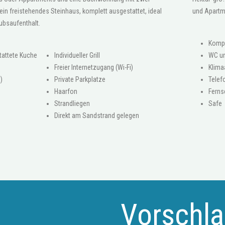
n freistehendes Steinhaus, komplett ausgestattet, ideal
und Apartme
aubsaufenthalt.
Kompl
tattete Kuche
Individueller Grill
WC u
Freier Internetzugang (Wi-Fi)
Klima
)
Private Parkplatze
Telef
Haarfon
Ferns
Strandliegen
Safe
Direkt am Sandstrand gelegen
Vorschl