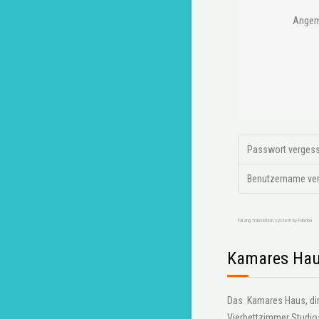
Angem
Passwort verges
Benutzername ve
FaLang translation system by Faboba
Kamares Hau
Das Kamares Haus, dire
Vierbettzimmer Studi