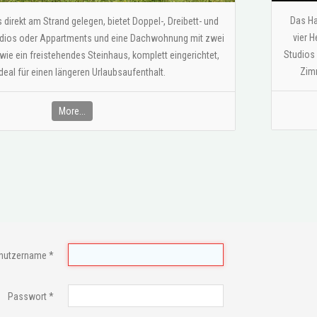
Das Ha
irekt am Strand gelegen, bietet Doppel-, Dreibett- und
vier H
udios oder Appartments und eine Dachwohnung mit zwei
Studios
e ein freistehendes Steinhaus, komplett eingerichtet,
Zimm
deal für einen längeren Urlaubsaufenthalt.
More...
nutzername
*
Passwort
*