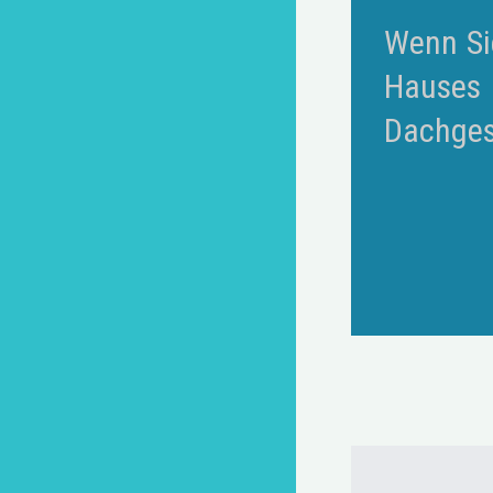
Wenn Si
Hauses
Dachges