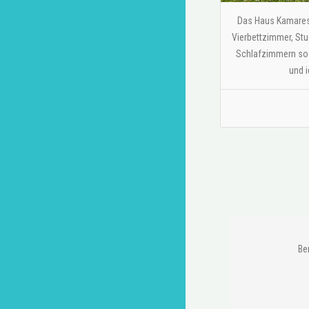
Das Haus Kamares d
Vierbettzimmer, St
Schlafzimmern sowi
und i
Be