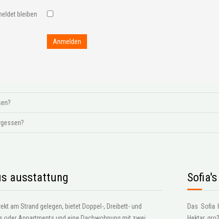
eldet bleiben
Anmelden
sen?
rgessen?
s ausstattung
Sofia'
kt am Strand gelegen, bietet Doppel-, Dreibett- und
Das Sofia 
os oder Appartments und eine Dachwohnung mit zwei
Hektar gro