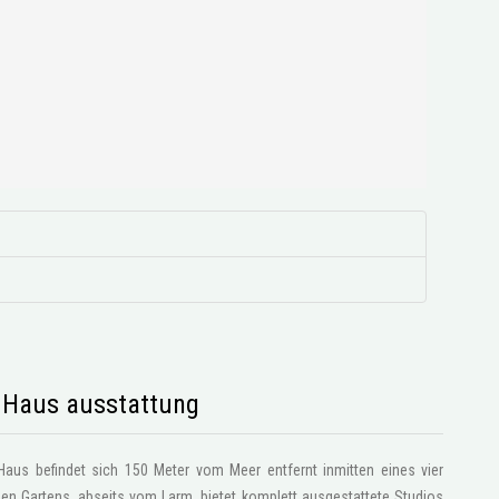
s Haus ausstattung
Haus befindet sich 150 Meter vom Meer entfernt inmitten eines vier
?en Gartens, abseits vom Larm, bietet komplett ausgestattete Studios