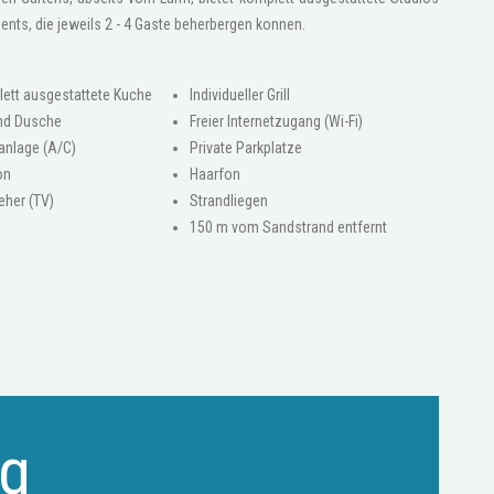
nts, die jeweils 2 - 4 Gaste beherbergen konnen.
ett ausgestattete Kuche
Individueller Grill
nd Dusche
Freier Internetzugang (Wi-Fi)
anlage (A/C)
Private Parkplatze
on
Haarfon
eher (TV)
Strandliegen
150 m vom Sandstrand entfernt
ag