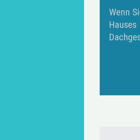
Wenn Si
Hauses
Dachges