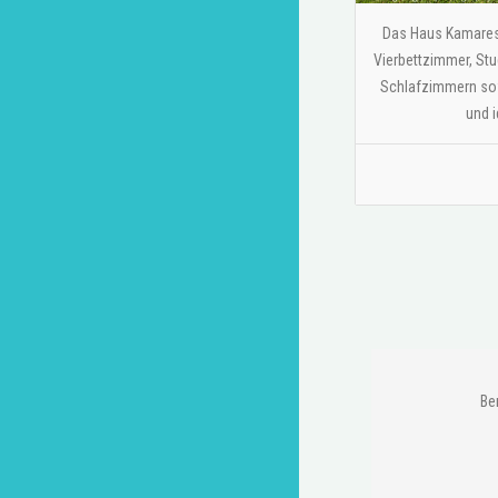
Das Haus Kamares d
Vierbettzimmer, St
Schlafzimmern sowi
und i
Be