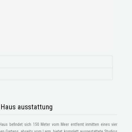
s Haus ausstattung
Haus befindet sich 150 Meter vom Meer entfernt inmitten eines vier
?en Gartens, abseits vom Larm, bietet komplett ausgestattete Studios