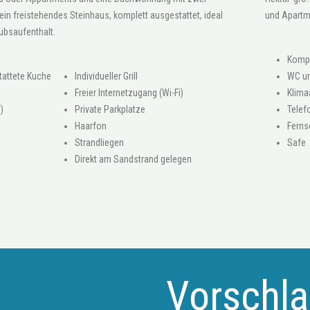
n freistehendes Steinhaus, komplett ausgestattet, ideal
und Apartme
aubsaufenthalt.
Kompl
tattete Kuche
Individueller Grill
WC u
Freier Internetzugang (Wi-Fi)
Klima
)
Private Parkplatze
Telef
Haarfon
Ferns
Strandliegen
Safe
Direkt am Sandstrand gelegen
Vorschl