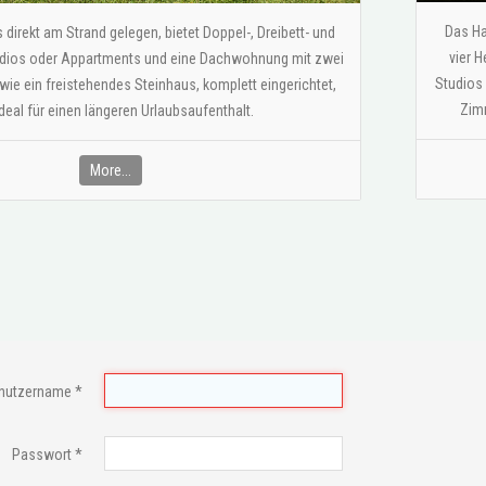
Das Ha
irekt am Strand gelegen, bietet Doppel-, Dreibett- und
vier H
udios oder Appartments und eine Dachwohnung mit zwei
Studios
e ein freistehendes Steinhaus, komplett eingerichtet,
Zimm
deal für einen längeren Urlaubsaufenthalt.
More...
nutzername
*
Passwort
*