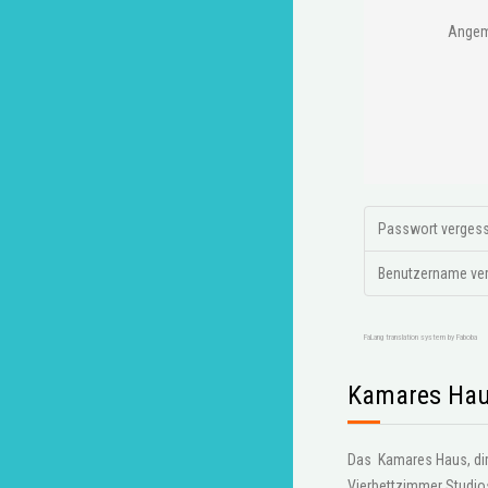
Angem
Passwort verges
Benutzername ve
FaLang translation system by Faboba
Kamares Hau
Das Kamares Haus, dire
Vierbettzimmer Studi