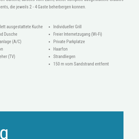
nts, die jeweils 2 - 4 Gaste beherbergen konnen.
ett ausgestattete Kuche
Individueller Grill
nd Dusche
Freier Internetzugang (Wi-Fi)
anlage (A/C)
Private Parkplatze
on
Haarfon
eher (TV)
Strandliegen
150 m vom Sandstrand entfernt
ag