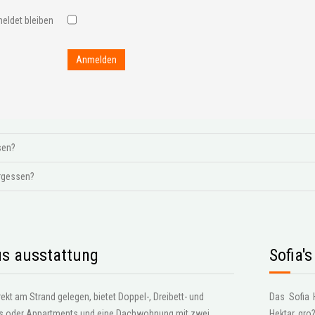
eldet bleiben
Anmelden
sen?
rgessen?
s ausstattung
Sofia'
kt am Strand gelegen, bietet Doppel-, Dreibett- und
Das Sofia 
os oder Appartments und eine Dachwohnung mit zwei
Hektar gro